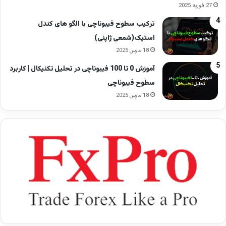
27 فوریه 2025
ترکیب سطوح فیبوناچی با الگو های کندل
استیک(شمعی ژاپنی)
18 مارس 2025
آموزش 0 تا 100 فیبوناچی در تحلیل تکنیکال | کاربرد
سطوح فیبوناچی
18 مارس 2025