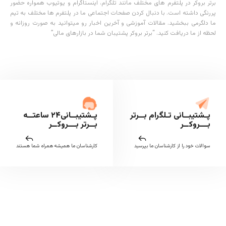
برتر بروکر در پلتفرم های مختلف مانند تلگرام، اینستاگرام و یوتیوب همواره حضور
پررنگی داشته است. با دنبال کردن صفحات اجتماعی ما در پلتفرم ها مختلف به تیم
ما دلگرمی ببخشید. مقالات آموزشی و آخرین اخبار رو میتوانید به صورت روزانه و
لحظه از ما دریافت کنید. “برتر بروکر پشتیبان شما در بازارهای مالی”
پـشتیبــانی تـلگرام بــرتر
پـشتیبــانی۲۴ ساعتــه
بـــروکــر
بــرتر بـــروکــر
سوالات خود را از کارشناسان ما بپرسید
کارشناسان ما همیشه همراه شما هستند