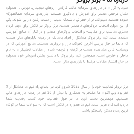
درباره ما - برتر بروکر
سرمایه گزاران در بازارهای سرمایه مانند فارکس، ارزهای دیجیتال، بورس … همواره
دنبال مرجعی معتبر برای آموزش و یادگیری هستند. بازارهای سرمایه همانطورکه
سوده هستند میتوانند پر از خطراتی باشندکه سبب از دست رفتن دارایی شوند، یکی
از این موارد انتخاب بروکرهای نامعتبر هست. برتر بروکر در تلاش برای مهیا کردن
بستری مناسب برای مقایسه و انتخاب بروکرهای معتبر و در کنار آن منابع آموزشی
متعدد است. تیم برتر بروکر متشکل از افراد باسابقه در زمینه بازارهای مالی هست
که دائما در حال بررسی آخرین تحولات بازار و بروکرها هستند. منابع آموزشی که در
وبسایت قابل مشاهده هست بر گرفته و ترجمه شده از مقالات تحلیلگران به نام
داخلی و خارجی است. همچنین، تیم برتر بروکر با داشتن بخش آموزشی خود همواره
در حال انتشار مقالات مرتبط با بازارهای مالی است.
برتر بروکر فعالیت خود را از سال 2023 شروع کرد. در ابتدای راه تیم ما متشکل از 3
نفر بود ولی اکنون ما مفتخر به همکاری با بیش از 20 نفر در زمینه بازارهای مالی
هستیم. مهمترین دست آورد ما در طول فعالیت خود کسب رضایت شما
بازدیدکنندگان عزیز است. تیم ما همواره در تلاش است که به سوالات شما در کوتاه
ترین زمان ممکن پاسخگو باشد.