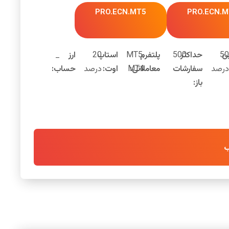
PRO.ECN.MT5
PRO.ECN.
ن
50
حداکثر
500
پلتفرم
MT5,
استاپ
20
ارز
_
درصد
سفارشات
معاملاتی:
MT4
اوت:
درصد
حساب:
باز:
ب