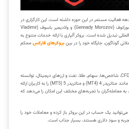
و دهه فعالیت مستمر در این حوزه داشته است. این کارگزاری در
سال 1998 در روسیه توسط سه موسس اصلی، آندری داشین (Andrey Dashin)، گنادی مورانوف (Gennady Morozov) و ولادیمیر باسوف (Vladimir
ن‌المللی تبدیل شده است. بروکر آلپاری با ارائه خدمات متنوع به
ملاتی گوناگون، جایگاه خود را در بین
بروکرهای فارکس
محکم
آلپاری با فراهم کردن دسترسی به بیش از 250 نماد معاملاتی، از جمله جفت ارزهای فارکس، CFD، شاخص‌ها، سهام، طلا، نفت و ارزهای دیجیتال، توانسته
است بستری کامل و مناسب برای تریدرها ایجاد کند. این کارگزار ابزارهای معاملاتی پیشرفته‌ای مانند متاتریدر 4 (MT4) و متاتریدر 5 (MT5) را به کاربران ارائه
، به معامله‌گران با تجربه‌های مختلف این امکان را می‌دهد که
گی‌های مهم آلپاری، امکان ترید با حداقل سرمایه است. شما با واریز حداقل 50 دلار می‌توانید یک حساب در این بروکر باز کرده و معاملات خود را
ب تجربه و سود دلاری هستند، بسیار جذاب است.