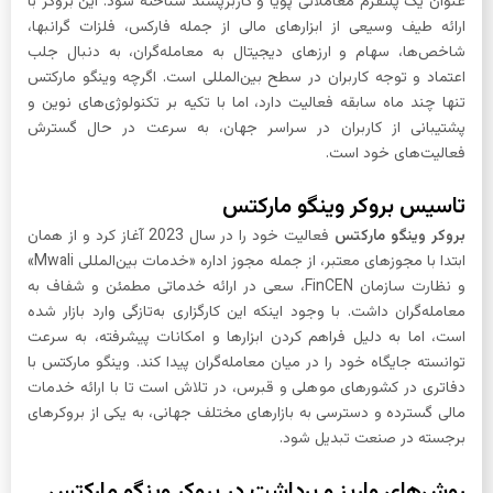
عنوان یک پلتفرم معاملاتی پویا و کاربرپسند شناخته شود. این بروکر با
ارائه طیف وسیعی از ابزارهای مالی از جمله فارکس، فلزات گرانبها،
شاخص‌ها، سهام و ارزهای دیجیتال به معامله‌گران، به دنبال جلب
اعتماد و توجه کاربران در سطح بین‌المللی است. اگرچه وینگو مارکتس
تنها چند ماه سابقه فعالیت دارد، اما با تکیه بر تکنولوژی‌های نوین و
پشتیبانی از کاربران در سراسر جهان، به سرعت در حال گسترش
فعالیت‌های خود است.
تاسیس بروکر وینگو مارکتس
بروکر وینگو مارکتس
فعالیت خود را در سال 2023 آغاز کرد و از همان
ابتدا با مجوزهای معتبر، از جمله مجوز اداره «خدمات بین‌المللی Mwali»
و نظارت سازمان FinCEN، سعی در ارائه خدماتی مطمئن و شفاف به
معامله‌گران داشت. با وجود اینکه این کارگزاری به‌تازگی وارد بازار شده
است، اما به دلیل فراهم کردن ابزارها و امکانات پیشرفته، به سرعت
توانسته جایگاه خود را در میان معامله‌گران پیدا کند. وینگو مارکتس با
دفاتری در کشورهای موهلی و قبرس، در تلاش است تا با ارائه خدمات
مالی گسترده و دسترسی به بازارهای مختلف جهانی، به یکی از بروکرهای
برجسته در صنعت تبدیل شود.
روش‌های واریز و برداشت در بروکر وینگو مارکتس