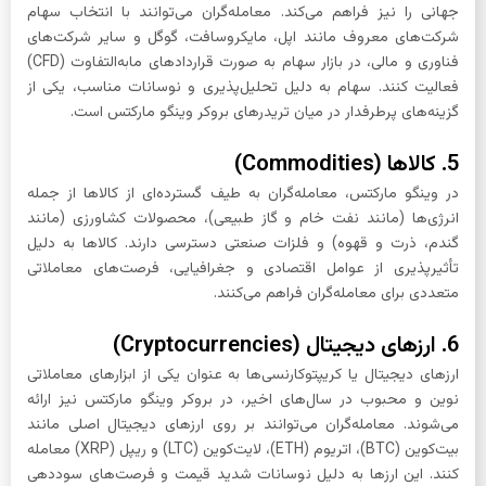
جهانی را نیز فراهم می‌کند. معامله‌گران می‌توانند با انتخاب سهام
شرکت‌های معروف مانند اپل، مایکروسافت، گوگل و سایر شرکت‌های
فناوری و مالی، در بازار سهام به صورت قراردادهای مابه‌التفاوت (CFD)
فعالیت کنند. سهام به دلیل تحلیل‌پذیری و نوسانات مناسب، یکی از
گزینه‌های پرطرفدار در میان تریدرهای بروکر وینگو مارکتس است.
5. کالاها (Commodities)
در وینگو مارکتس، معامله‌گران به طیف گسترده‌ای از کالاها از جمله
انرژی‌ها (مانند نفت خام و گاز طبیعی)، محصولات کشاورزی (مانند
گندم، ذرت و قهوه) و فلزات صنعتی دسترسی دارند. کالاها به دلیل
تأثیرپذیری از عوامل اقتصادی و جغرافیایی، فرصت‌های معاملاتی
متعددی برای معامله‌گران فراهم می‌کنند.
6. ارزهای دیجیتال (Cryptocurrencies)
ارزهای دیجیتال یا کریپتوکارنسی‌ها به عنوان یکی از ابزارهای معاملاتی
نوین و محبوب در سال‌های اخیر، در بروکر وینگو مارکتس نیز ارائه
می‌شوند. معامله‌گران می‌توانند بر روی ارزهای دیجیتال اصلی مانند
بیت‌کوین (BTC)، اتریوم (ETH)، لایت‌کوین (LTC) و ریپل (XRP) معامله
کنند. این ارزها به دلیل نوسانات شدید قیمت و فرصت‌های سوددهی