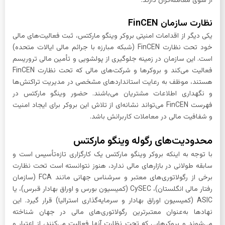
از سوی معامله‌گران دارند.
نظارت سازمان FinCEN
یکی دیگر از اقدامات امنیتی بروکر وینگو مارکتس، ثبت فعالیت‌های مالی
خود تحت نظارت FinCEN (شبکه مبارزه با جرائم مالی ایالات متحده)
است. این سازمان در زمینه جلوگیری از پولشویی و تأمین مالی تروریسم
فعالیت می‌کند و بروکرها و شرکت‌های مالی که تحت نظارت FinCEN
هستند، موظف به رعایت استانداردهای مشخصی در مدیریت تراکنش‌ها
و نگهداری اطلاعات مشتریان می‌باشند. حضور وینگو مارکتس در
فهرست FinCEN می‌تواند نشانه‌ای از تلاش این بروکر برای ایجاد امنیت
و شفافیت مالی در معاملات کاربرانش باشد.
محدودیت‌های رگوله وینگو مارکتس
با توجه به اینکه بروکر وینگو مارکتس یک کارگزاری تازه‌تأسیس است و
سابقه طولانی در بازارهای مالی ندارد، هنوز نتوانسته است تحت نظارت
برخی از رگولاتوری‌های معتبر و سرشناس جهانی مانند FCA (سازمان
رفتار مالی انگلستان)، CySEC (کمیسیون بورس و اوراق بهادار قبرس)، یا
ASIC (کمیسیون اوراق بهادار و سرمایه‌گذاری استرالیا) قرار گیرد. این
نهادها به‌عنوان معتبرترین رگولاتوری‌های مالی در جهان شناخته
می‌شوند و بروکرهایی که تحت نظارت آنها فعالیت می‌کنند، از اعتبار و