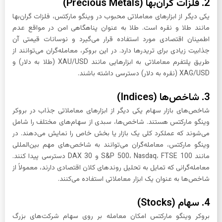
2. فلزات گران‌بها (Precious Metals)
یکی دیگر از ابزارهای معاملاتی محبوب در وینگو مارکتس، فلزات گران‌بها
مانند طلا و نقره است. طلا به عنوان پناهگاهی امن در مواقع عدم
اطمینان اقتصادی مورد استفاده قرار می‌گیرد و نوسانات قیمتی آن
جذابیت زیادی برای تریدرها دارد. در این بروکر، معامله‌گران می‌توانند از
طریق پلتفرم معاملاتی به ابزارهایی مانند XAU/USD (طلا به دلار) و
XAG/USD (نقره به دلار) دسترسی داشته باشند.
3. شاخص‌ها (Indices)
شاخص‌های بازار سهام یکی دیگر از ابزارهای معاملاتی جذاب در بروکر
وینگو مارکتس هستند. شاخص‌ها، سبدی از سهام‌های مختلف را شامل
می‌شوند که عملکرد کلی یک بازار یا بخش خاص را نمایش می‌دهند. در
وینگو مارکتس، معامله‌گران می‌توانند به شاخص‌های مهم بین‌المللی
مانند S&P 500، Nasdaq، FTSE 100 و DAX 30 دسترسی پیدا کنند.
معامله‌گرانی که تمایل به تحلیل روندهای کلان اقتصادی دارند، معمولاً از
شاخص‌ها به عنوان یک ابزار معاملاتی استفاده می‌کنند.
4. سهام (Stocks)
بروکر وینگو مارکتس امکان معامله بر روی سهام شرکت‌های بزرگ