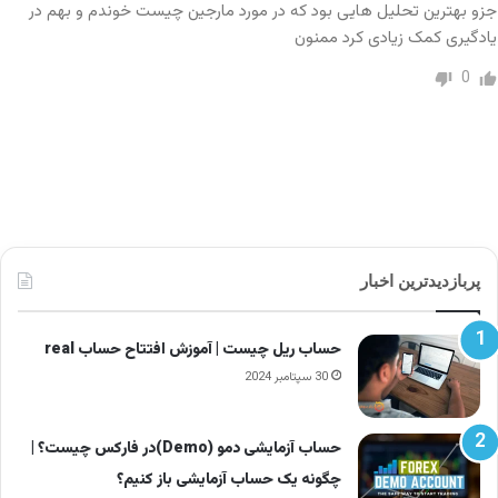
جزو بهترین تحلیل هایی بود که در مورد مارجین چیست خوندم و بهم در
در هر کارگزاری معمولاً سرمایه‌گذار باید یک مبلغ
یادگیری کمک زیادی کرد ممنون
اولیه واریز کند که به حداقل مارجین معروف شده
0
است.
اهرم: در کارگزاری‌های گوناگون به آن
لوریج
می‌گویند و برابر با نسبت پول وام گرفته شده به
سرمایه اصلی معامله‌گر است.
فری مارجین: مقدار پول آزادی که در حساب‌های
پربازدیدترین اخبار
معاملاتی وجود دارد و می‌توان از آن برای انجام
حساب ریل چیست | آموزش افتتاح حساب real
یک معامله جدید استفاده کرد را فری مارجین
30 سپتامبر 2024
می‌گویند.
کال مارجین: اگر با کمک اهرم‌ها معامله‌ای را
حساب آزمایشی دمو (Demo)در فارکس چیست؟ |
تنظیم کنید اما بازار برخلاف پیش‌بینی شما حرکت
چگونه یک حساب آزمایشی باز کنیم؟