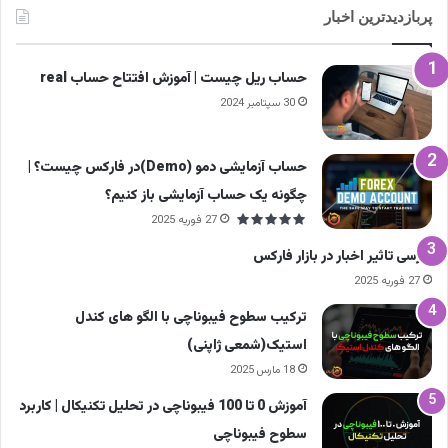
پربازدیدترین اخبار
حساب ریل چیست | آموزش افتتاح حساب real
30 سپتامبر 2024
حساب آزمایشی دمو (Demo)در فارکس چیست؟ |
چگونه یک حساب آزمایشی باز کنیم؟
27 فوریه 2025
وام گرفتن با بیت کوین چگونه انجام می‌شود؟
بررسی تاثیر اخبار در بازار فارکس
27 فوریه 2025
فرایند وام گرفتن با بیت کوین معمولاً مسیر مشخص
ترکیب سطوح فیبوناچی با الگو های کندل
و مرحله‌بندی‌شده‌ای دارد. هدف این فرایند آن است که
استیک(شمعی ژاپنی)
شما بتوانید از ارزش دارایی دیجیتال خود استفاده
18 مارس 2025
کنید، بدون آنکه وارد پیچیدگی‌های وام‌های سنتی
آموزش 0 تا 100 فیبوناچی در تحلیل تکنیکال | کاربرد
سطوح فیبوناچی
شوید یا مجبور به فروش رمزارز خود باشید.