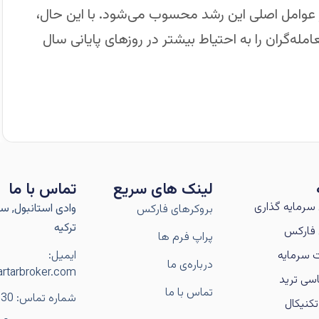
از عوامل اصلی این رشد محسوب می‌شود. با این حال،
ه‌گران را به احتیاط بیشتر در روزهای پایانی سال
لینک های سریع
تماس با ما
سرمایه گذاری
وادی استانبول, سار
بروکرهای فارکس
ترکیه
فارکس
پراپ فرم ها
 سرمایه
ایمیل:
درباره‌ی ما
rtarbroker.com
سی ترید
تماس با ما
شماره تماس: 989106056230+
کنیکال