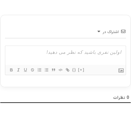
مقایسه هزینه‌ها در خرید آنلاین و حضوری
یکی از مهم‌ترین عوامل در انتخاب روش خرید، هزینه
اشتراک در
نهایی معامله است.
در خرید از طلافروشی معمولاً عواملی مانند:
اجرت ساخت
{}
[+]
سود فروشنده
مالیات
0
نظرات
هزینه‌های جانبی
روی قیمت نهایی اثر می‌گذارند.