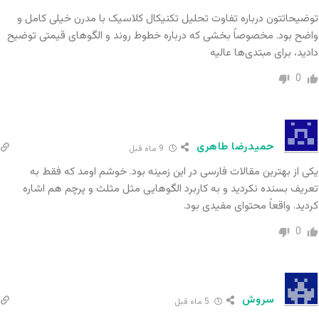
توضیحاتتون درباره تفاوت تحلیل تکنیکال کلاسیک با مدرن خیلی کامل و
۲. کانال‌های قیمتی
واضح بود. مخصوصاً بخشی که درباره خطوط روند و الگوهای قیمتی توضیح
دادید، برای مبتدی‌ها عالیه
اگر خط روند را رسم کرده و یک خط موازی در سمت
0
دیگر ترسیم کنید، کانال قیمتی شکل می‌گیرد. کانال‌ها
محدوده‌ای از نوسان قیمت را نشان می‌دهند و
شکست آن‌ها می‌تواند سیگنال قدرتمندی برای ورود یا
حمیدرضا طاهری
9 ماه قبل
خروج باشد.
یکی از بهترین مقالات فارسی در این زمینه بود. خوشم اومد که فقط به
تعریف بسنده نکردید و به کاربرد الگوهایی مثل مثلث و پرچم هم اشاره
۳. حمایت و مقاومت
کردید. واقعاً محتوای مفیدی بود.
سطوحی که قیمت بارها به آن واکنش نشان داده
0
است. این سطوح می‌توانند استاتیک (ثابت) یا
داینامیک (متغیر مثل میانگین متحرک) باشند. در
سروش
5 ماه قبل
بسیاری از استراتژی‌ها این نقاط کلید اصلی ورود و