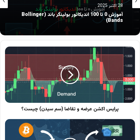
28 اکتبر 2025
تحلیلگر تلاش می‌کند با استفاده از ابزارهایی مانند
آموزش 0 تا 100 اندیکاتور بولینگر باند (Bollinger
روندها، حمایت و مقاومت و الگوهای قیمتی، آینده
Bands)
بازار را پیش‌بینی کند.
نوشته های مشابه
حساب ریل چیست | آموزش افتتاح حساب real
30 سپتامبر 2024
حساب آزمایشی دمو (Demo)در فارکس چیست؟ |
پرایس اکشن عرضه و تقاضا (سم سیدن) چیست؟
چگونه یک حساب آزمایشی باز کنیم؟
27 فوریه 2025