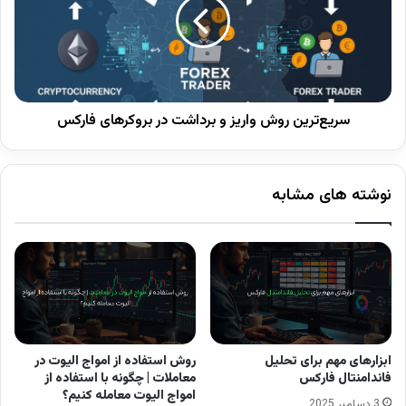
برخلاف برخی روش‌های مدرن مثل پرایس اکشن یا
سبک‌های الگوریتمی، تحلیل کلاسیک وابستگی زیادی
به ابزارهای گرافیکی ساده دارد. با این حال، همان‌طور
که در مقاله
تحلیل تکنیکال چیست
توضیح داده شده،
سریع‌ترین روش واریز و برداشت در بروکرهای فارکس
این روش به‌عنوان پایه اصلی تمام تحلیل‌های تکنیکال
شناخته می‌شود و بدون یادگیری آن، درک مفاهیم
نوشته های مشابه
مدرن بسیار دشوار خواهد بود.
اصول پایه تحلیل تکنیکال کلاسیک
تحلیل تکنیکال کلاسیک بر چند اصل اساسی استوار
ابزارهای مهم برای تحلیل
روش استفاده از امواج الیوت در
است:
فاندامنتال فارکس
معاملات | چگونه با استفاده از
امواج الیوت معامله کنیم؟
3 دسامبر 2025