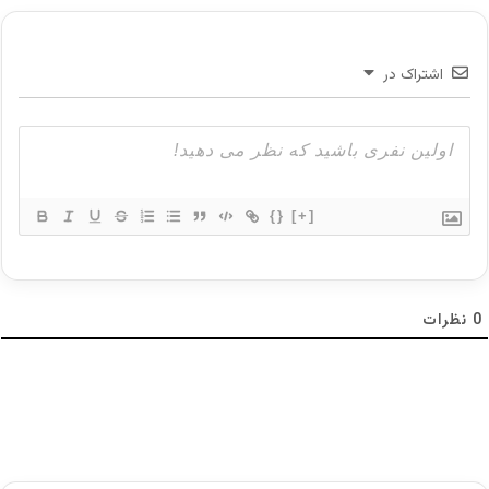
حساب ریل چیست | آموزش افتتاح حساب real
30 سپتامبر 2024
اشتراک در
حساب آزمایشی دمو (Demo)در فارکس چیست؟ |
چگونه یک حساب آزمایشی باز کنیم؟
27 فوریه 2025
{}
[+]
من یک مبتدی هستم، کدام را شروع کنم؟
برای یک مبتدی، هر دو روش می‌توانند گیج‌کننده
0
نظرات
باشند. تحلیل تکنیکال با توجه به ابزارهای بصری و
قوانین مشخص، ممکن است در ابتدا ساده‌تر به نظر
برسد. شما می‌توانید با یادگیری الگوهای ساده
نموداری و چند اندیکاتور کلیدی شروع کنید. از طرف