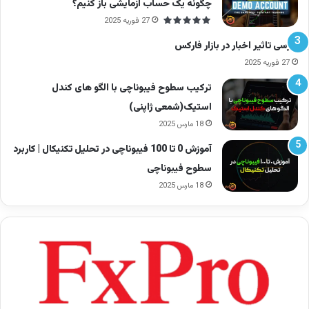
چگونه یک حساب آزمایشی باز کنیم؟
پرداخت سود
27 فوریه 2025
برای جلب اعتماد اولیه کاربران
اولیه
بررسی تاثیر اخبار در بازار فارکس
27 فوریه 2025
توقف ناگهانی
ترکیب سطوح فیبوناچی با الگو های کندل
بعد از جذب سرمایه قابل‌توجه
برداشت
استیک(شمعی ژاپنی)
18 مارس 2025
پاسخ‌گویی
پشتیبانی یا وجود ندارد یا بسیار
آموزش 0 تا 100 فیبوناچی در تحلیل تکنیکال | کاربرد
ضعیف
بی‌کیفیت است
سطوح فیبوناچی
18 مارس 2025
راه‌های تشخیص کلاهبرداری در فارکس
برای اینکه در دام کلاه‌برداران نیفتید، نکات زیر را
به‌دقت بررسی کنید: