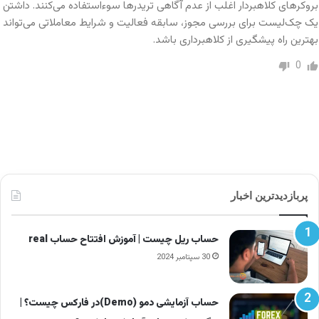
در جدول زیر برخی از این ویژگی‌ها را مشاهده می‌کنید:
بروکرهای کلاهبردار اغلب از عدم آگاهی تریدرها سوءاستفاده می‌کنند. داشتن
یک چک‌لیست برای بررسی مجوز، سابقه فعالیت و شرایط معاملاتی می‌تواند
بهترین راه پیشگیری از کلاهبرداری باشد.
ویژگی‌
توضیحات
0
وعده سود بالا
پیشنهاداتی مثل «روزانه ۵٪
بدون ریسک
سود تضمینی»
نداشتن مجوز
بدون رگولاتوری معتبر یا با
رسمی
اسناد جعلی
پربازدیدترین اخبار
دامنه جدید و
ثبت‌شده در چند ماه اخیر،
بی‌اعتبار
بدون سوابق
حساب ریل چیست | آموزش افتتاح حساب real
30 سپتامبر 2024
ناشناس بودن
بدون نام واقعی یا اطلاعات
مدیران
تماس شفاف
حساب آزمایشی دمو (Demo)در فارکس چیست؟ |