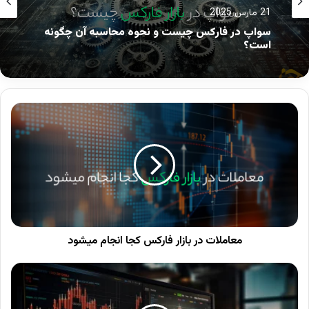
21 مارس 2025
سواپ در فارکس چیست و نحوه محاسبه آن چگونه
است؟
بازار فارکس، بزرگ‌ترین بازار مالی جهان است که در آن
ارزهای مختلف کشورها با یکدیگر معامله می‌شوند.
برای ورود به این بازار، آشنایی با اصطلاحات بازار فارکس
مانند “پیپ”، “لات”، “اسپرد” و “مارجین” ضروری است.
این مقاله به زبانی ساده به توضیح اصطلاحات بازار
فارکس پرداخته تا برای تازه‌کارها قابل درک باشد.
معاملات در بازار فارکس کجا انجام میشود
نوشته های مشابه
حساب ریل چیست | آموزش افتتاح حساب real