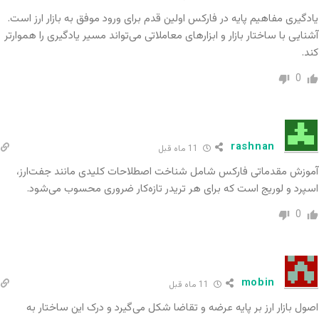
می‌شود. لات یک واحد استاندارد است که برای تعیین
یادگیری مفاهیم پایه در فارکس اولین قدم برای ورود موفق به بازار ارز است.
حجم معاملات در بازار فارکس استفاده می‌شود. چهار
آشنایی با ساختار بازار و ابزارهای معاملاتی می‌تواند مسیر یادگیری را هموارتر
نوع لات اصلی وجود دارد: لات استاندارد، مینی لات،
کند.
میکرو لات و نانو لات.
0
لات استاندارد معادل 100,000 واحد از ارز پایه در یک
جفت ارز است. به عنوان مثال اگر شما یک لات
rashnan
11 ماه قبل
استاندارد در جفت ارز EUR/USD معامله کنید، در واقع
آموزش مقدماتی فارکس شامل شناخت اصطلاحات کلیدی مانند جفت‌ارز،
اسپرد و لوریج است که برای هر تریدر تازه‌کار ضروری محسوب می‌شود.
100,000 یورو خرید یا فروش کرده‌اید. مینی لات،
0
معادل 10,000 واحد است، میکرو لات برابر با 1,000
واحد و نانو لات معادل 100 واحد از ارز پایه است.
mobin
به عنوان مثال شما در حال خرید یک لات استاندارد از
11 ماه قبل
اصول بازار ارز بر پایه عرضه و تقاضا شکل می‌گیرد و درک این ساختار به
جفت ارز EUR/USD با نرخ 1.2000 هستید. این به