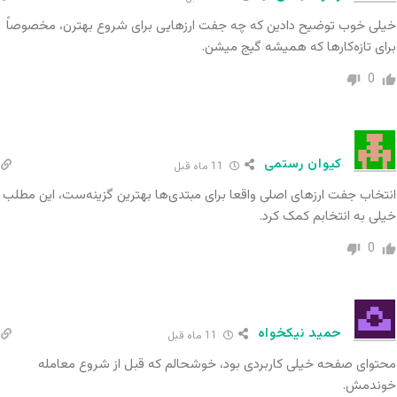
خیلی خوب توضیح دادین که چه جفت ارزهایی برای شروع بهترن، مخصوصاً
برای تازه‌کارها که همیشه گیج میشن.
0
اسپرد (Spread)
کیوان رستمی
11 ماه قبل
اسپرد
تفاوت بین قیمت خرید و فروش یک جفت ارز
انتخاب جفت ارزهای اصلی واقعا برای مبتدی‌ها بهترین گزینه‌ست، این مطلب
خیلی به انتخابم کمک کرد.
است. جفت ارزهایی با اسپرد کمتر، هزینه معامله
0
کمتری برای شما به همراه خواهند داشت. به‌صورت‌
کلی جفت ارزهای اصلی اسپردهای بسیار کمتری نسبت
به جفت‌های فرعی یا عجیب دارند و بنابراین انتخاب
حمید نیکخواه
11 ماه قبل
خوبی برای مبتدی‌ها به‌شمار می‌روند.
محتوای صفحه خیلی کاربردی بود، خوشحالم که قبل از شروع معامله
خوندمش.