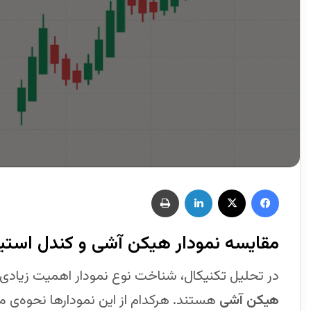
مقایسه نمودار هیکن آشی و کندل است
در تحلیل تکنیکال، شناخت نوع نمودار اهمیت زیادی دا
هیکن آشی
هستند. هرکدام از این نمودارها نحوه‌ی مت