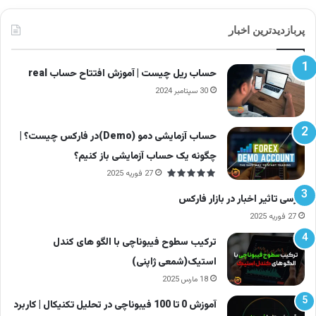
را ببینید.
پربازدیدترین اخبار
مشکلات و ضررهای مالی معامله با واگرایی
حساب ریل چیست | آموزش افتتاح حساب real
(بر اساس تجربه واقعی معامله‌گران در بازار و
30 سپتامبر 2024
گزارش‌های معتبر)
حساب آزمایشی دمو (Demo)در فارکس چیست؟ |
چگونه یک حساب آزمایشی باز کنیم؟
در ادامه، مشکلاتی که تریدرهای واقعی در بازار تجربه
27 فوریه 2025
کرده‌اند را مرور می‌کنیم. این‌ها حاصل گزارش‌های
بررسی تاثیر اخبار در بازار فارکس
تریدرها در انجمن‌های جهانی مانند TradingView،
27 فوریه 2025
Reddit r/Forex، Babypips و تجربیات معامله‌گران
ترکیب سطوح فیبوناچی با الگو های کندل
حرفه‌ای است.
استیک(شمعی ژاپنی)
18 مارس 2025
۱. واگرایی خیلی زود تشکیل می‌شود
آموزش 0 تا 100 فیبوناچی در تحلیل تکنیکال | کاربرد