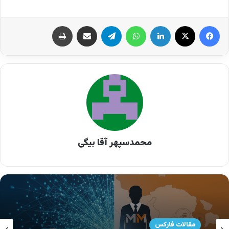
بدانیم
واگرایی چیست و چگونه شکل می‌گیرد
.
اگر پایه تحلیل روند را خوب نمی‌شناسی پیشنهاد
می‌شود ابتدا مقاله
مبانی تحلیل تکنیکال
را بخوانی تا ساختار سقف و کف‌ها برایت روشن شود.
واگرایی چیست؟ + مثال چارتی
واگرایی زمانی رخ می‌دهد که
محمدسپهر آقا بیگی
روند قیمت
و
مسیر
اندیکاتور
در یک جهت نباشند.
به‌عنوان مثال.
. قیمت سقف جدید می‌سازد
. اندیکاتور سقف پایین‌تر می‌سازد
مقالات فارکس