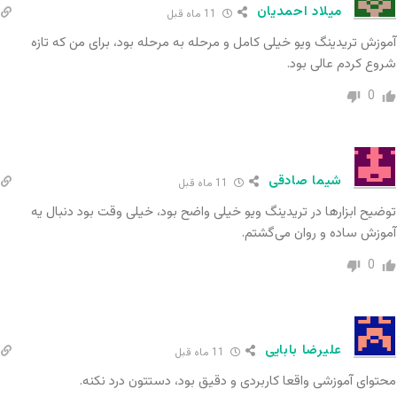
انتخاب نوع نمودار
: کندل‌استیک، خطی، میله‌ای،
میلاد احمدیان
11 ماه قبل
هیکن‌آشی و…
آموزش تریدینگ ویو خیلی کامل و مرحله به مرحله بود، برای من که تازه
شروع کردم عالی بود.
افزودن اندیکاتورها و استراتژی‌ها
: بخش
0
Indicators که صدها اندیکاتور در آن موجود
است.
مقایسه چند دارایی
: اضافه کردن نمودار یک
شیما صادقی
11 ماه قبل
دارایی دیگر برای مقایسه همزمان.
توضیح ابزارها در تریدینگ ویو خیلی واضح بود، خیلی وقت بود دنبال یه
آموزش ساده و روان می‌گشتم.
ذخیره و بارگذاری نمودار
: ذخیره قالب‌های تحلیلی
0
در فضای ابری.
۳. نوار سمت راست (Sidebar)
علیرضا بابایی
11 ماه قبل
در این قسمت ابزارهای ارتباطی و اجتماعی قرار دارد:
محتوای آموزشی واقعا کاربردی و دقیق بود، دستتون درد نکنه.