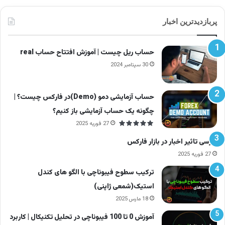
در ترکیب با اندیکاتور MACD می‌توان این سیگنال‌ها را
پربازدیدترین اخبار
تأیید کرد.
حساب ریل چیست | آموزش افتتاح حساب real
30 سپتامبر 2024
بهترین تنظیمات برای اندیکاتور
حساب آزمایشی دمو (Demo)در فارکس چیست؟ |
چگونه یک حساب آزمایشی باز کنیم؟
استوکاستیک
27 فوریه 2025
تنظیم پیش‌فرض استوکاستیک در اغلب پلتفرم‌ها
بررسی تاثیر اخبار در بازار فارکس
27 فوریه 2025
(14, 3, 3)
است.
ترکیب سطوح فیبوناچی با الگو های کندل
اما بسته به نوع معاملات می‌توان آن را تغییر داد:
استیک(شمعی ژاپنی)
18 مارس 2025
سبک
تنظیم
آموزش 0 تا 100 فیبوناچی در تحلیل تکنیکال | کاربرد
توضیح