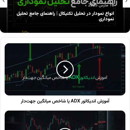
18 مارس 2025
27 فوریه 2025
انواع نمودار در تحلیل تکنیکال | راهنمای جامع تحلیل
نموداری
معرفی اندیکاتور استوکاستیک (همراه با یک
مثال واقعی)
اندیکاتور استوکاستیک توسط «جرج لین» (
George
Lane
) طراحی شد و هدف آن اندازه‌گیری
موقعیت
قیمت فعلی نسبت به دامنه قیمتی گذشته
است.
به زبان ساده، این اندیکاتور نشان می‌دهد که قیمت
فعلی در محدوده‌ی بالا یا پایین بازه‌ی اخیر قرار دارد.
آموزش اندیکاتور ADX یا شاخص میانگین جهت‌دار
مثال:
فرض کنید در نمودار EUR/USD، استوکاستیک به بالای
عدد ۸۰ رسیده باشد؛ یعنی قیمت در محدوده‌ی اشباع