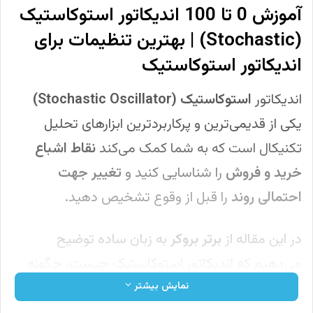
آموزش 0 تا 100 اندیکاتور استوکاستیک
(Stochastic) | بهترین تنظیمات برای
اندیکاتور استوکاستیک
اندیکاتور
استوکاستیک (Stochastic Oscillator)
یکی از قدیمی‌ترین و پرکاربردترین ابزارهای تحلیل
تکنیکال است که به شما کمک می‌کند
نقاط اشباع
خرید و فروش
را شناسایی کنید و
تغییر جهت
احتمالی روند
را قبل از وقوع تشخیص دهید.
در این مقاله از
برتر بروکر
به زبان ساده توضیح
می‌دهیم که اندیکاتور استوکاستیک چیست، چگونه
محاسبه می‌شود، چه تنظیماتی دارد و چطور می‌توان
نمایش بیشتر
از آن برای دریافت سیگنال‌های خرید و فروش استفاده