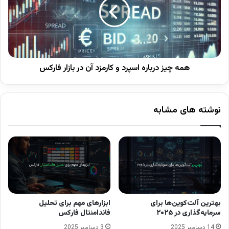
سفارش‌ها، حتی در زمان‌های حساس بازار را تضمین
کند.
بروکر Amarkets
با اجرای قابل‌اعتماد دستورات
انتخابی مناسب برای تریدرهایی است که روی
زمان‌بندی معاملات حساس هستند.
همه چیز درباره اسپرد و کارمزد آن در بازار فارکس
نوشته های مشابه
نوشته های مشابه
حساب ریل چیست | آموزش افتتاح حساب real
30 سپتامبر 2024
حساب آزمایشی دمو (Demo)در فارکس چیست؟ |
چگونه یک حساب آزمایشی باز کنیم؟
27 فوریه 2025
بهترین آلت‌کوین‌ها برای
ابزارهای مهم برای تحلیل
سرمایه‌گذاری در ۲۰۲۵
فاندامنتال فارکس
14 دسامبر 2025
3 دسامبر 2025