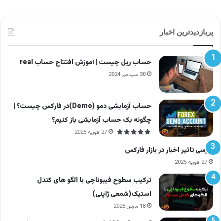
پربازدیدترین اخبار
حساب ریل چیست | آموزش افتتاح حساب real
30 سپتامبر 2024
حساب آزمایشی دمو (Demo)در فارکس چیست؟ |
چگونه یک حساب آزمایشی باز کنیم؟
27 فوریه 2025
بررسی تاثیر اخبار در بازار فارکس
آموزش معامله با الگوی کنج
27 فوریه 2025
ترکیب سطوح فیبوناچی با الگو های کندل
حالا باید یاد بگیریم چگونه با این الگو وارد معامله
استیک(شمعی ژاپنی)
شویم، حد ضرر صحیح بگذاریم و اهداف قیمتی را
18 مارس 2025
تعیین کنیم.