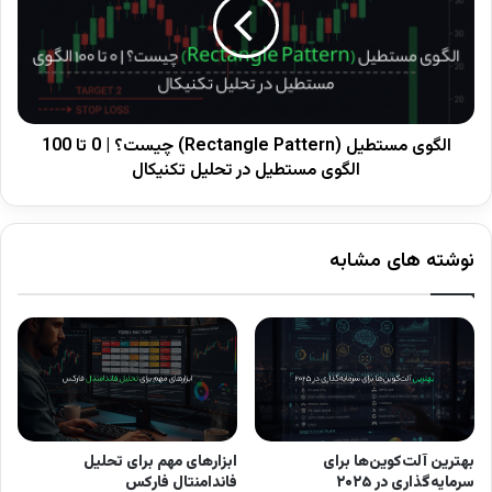
کنج نزولی
اغلب بازگشتی صعودی و یکی از بهترین
موقعیت‌های خرید در تکنیکال است.
بسیاری از تریدرها برای تشخیص بهتر شکست در این
الگوی مستطیل (Rectangle Pattern) چیست؟ | 0 تا 100
الگوی مستطیل در تحلیل تکنیکال
الگو، از ابزارهای کندلی استفاده می‌کنند. اگر با ساختار
کندل‌ها آشنا نیستید، مطالعه آموزش
الگوهای کندل
استیک
می‌تواند در تشخیص شکست‌های معتبر
نوشته های مشابه
کمک کند.
انواع الگوی کنج
بهترین آلت‌کوین‌ها برای
ابزارهای مهم برای تحلیل
الگوی کنج می‌تواند ادامه‌دهنده یا بازگشتی باشد.
سرمایه‌گذاری در ۲۰۲۵
فاندامنتال فارکس