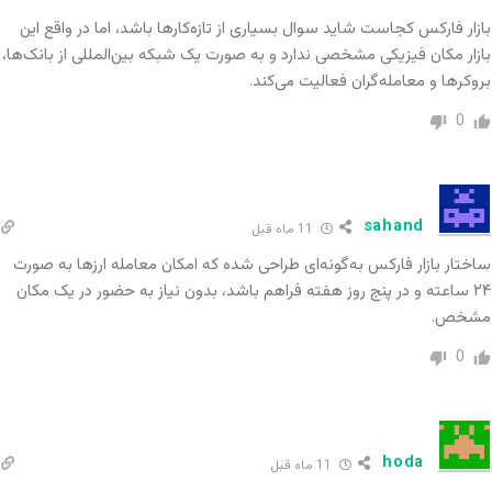
بازار فارکس کجاست شاید سوال بسیاری از تازه‌کارها باشد، اما در واقع این
از تغییرات کوتاه‌مدت نرخ ارزها هستند.
بازار مکان فیزیکی مشخصی ندارد و به صورت یک شبکه بین‌المللی از بانک‌ها،
بروکرها و معامله‌گران فعالیت می‌کند.
نحوه انجام معاملات در بازار فارکس
0
برای ورود به بازار فارکس، معامله‌گران از پلتفرم‌های
معاملاتی استفاده می‌کنند که به آن‌ها امکان خرید و
فروش ارزها به صورت آنلاین را می‌دهد. این پلتفرم‌ها
sahand
11 ماه قبل
معمولاً توسط کارگزاری‌های فارکس ارائه می‌شوند و
ساختار بازار فارکس به‌گونه‌ای طراحی شده که امکان معامله ارزها به صورت
۲۴ ساعته و در پنج روز هفته فراهم باشد، بدون نیاز به حضور در یک مکان
ابزارهایی برای تحلیل فنی و بنیادی در اختیار
مشخص.
معامله‌گران قرار می‌دهند. با استفاده از تحلیل
0
تکنیکال، معامله‌گران به بررسی نمودارها و الگوهای
قیمتی می‌پردازند تا نقاط ورود و خروج مناسب را پیدا
کنند. تحلیل بنیادی نیز به مطالعه عوامل اقتصادی و
hoda
11 ماه قبل