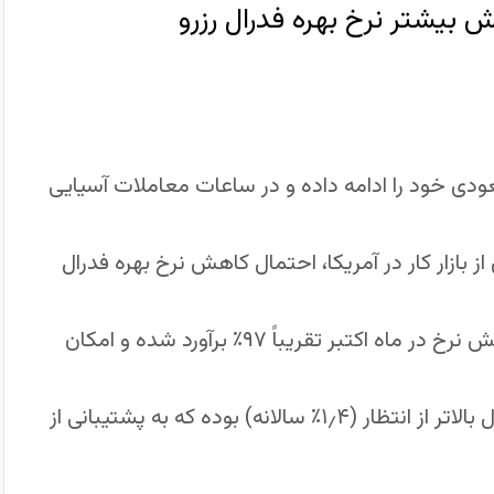
پی روند صعودی خود را ادامه داده و در ساعات معاملات آسیایی
از بازار کار در آمریکا، احتمال کاهش نرخ بهره فدرال
ابزار CME FedWatch نشان می‌دهد که احتمال کاهش نرخ در ماه اکتبر تقریباً ۹۷٪ برآورد شده و امکان
در اقتصاد بریتانیا، رشد اقتصادی در سه‌ماهه دوم سال بالاتر از انتظار (۱٫۴٪ سالانه) بوده که به پشتیبانی از