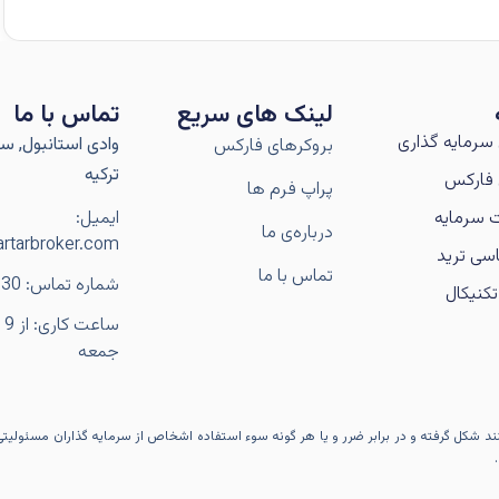
لینک های سریع
تماس با ما
سرمایه گذاری
وادی استانبول, سار
بروکرهای فارکس
ترکیه
فارکس
پراپ فرم ها
 سرمایه
ایمیل:
درباره‌ی ما
rtarbroker.com
سی ترید
تماس با ما
شماره تماس: 989106056230+
کنیکال
جمعه
کنند شکل گرفته و در برابر ضرر و یا هر گونه سوء استفاده اشخاص از سرمایه گذاران مسئولیت