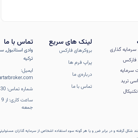
لینک های سریع
تماس با ما
سرمایه گذاری
وادی استانبول, سار
بروکرهای فارکس
ترکیه
فارکس
پراپ فرم ها
 سرمایه
ایمیل:
درباره‌ی ما
rtarbroker.com
سی ترید
تماس با ما
شماره تماس: 989106056230+
کنیکال
جمعه
کنند شکل گرفته و در برابر ضرر و یا هر گونه سوء استفاده اشخاص از سرمایه گذاران مسئولیت