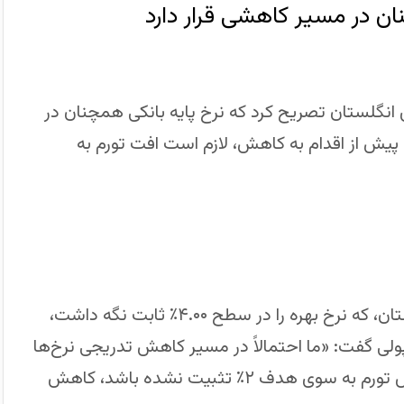
ن در مسیر کاهشی قرار دارد
Andr، رئیس بانک مرکزی انگلستان تصریح کرد که نرخ پایه بانکی همچنان در
 پیش از اقدام به کاهش، لازم است افت تورم به
در پی نشست سیاست‌گذاری اخیر بانک مرکزی انگلستان، که نرخ بهره را در سطح ۴.۰۰٪ ثابت نگه داشت،
نداز سیاست پولی گفت: «ما احتمالاً در مسیر کاهش تدریجی نرخ‌ها
خواهیم ماند.» وی افزود که «تا زمانی که مسیر کاهش تورم به سوی هدف ۲٪ تثبیت نشده باشد، کاهش