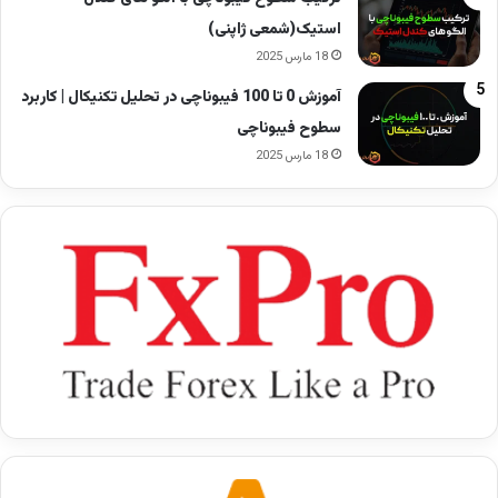
استیک(شمعی ژاپنی)
18 مارس 2025
آموزش 0 تا 100 فیبوناچی در تحلیل تکنیکال | کاربرد
سطوح فیبوناچی
18 مارس 2025