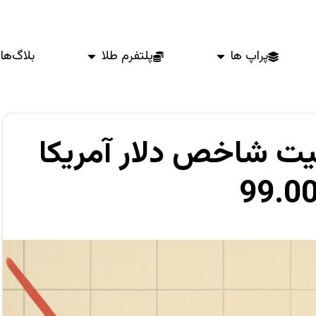
پراپ ها
پلتفرم طلا
بلاگ‌ها
داده های CPI تثبیت شاخص دلار آمریکا