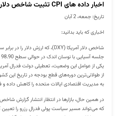
اخبار داده های CPI تثبیت شاخص دلار آمریکا (DYX) در حوالی سطح 99.00
تاریخ: جمعه، 2 آبان
اخباری که باید بدانید:
شاخص دلار آمریکا (DXY)، که ارزش دل
جلسه آسیایی با نوسان اندک در حوالی سطح 98.90 معامله شد.
یکی از عوامل این وضعیت، تعطیلی دولت فدرال آمریک
از طولانی‌ترین دوره‌های قطع بودجه در تاریخ این کش
به مدیریت اقتصادی ایالات متحده را کاهش داده و فش
که می‌تواند مسیر سیاست پولی فدرال رزرو را تعیین ک