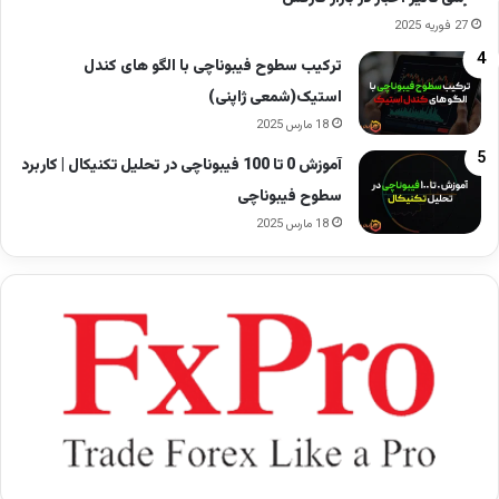
27 فوریه 2025
ترکیب سطوح فیبوناچی با الگو های کندل
استیک(شمعی ژاپنی)
18 مارس 2025
آموزش 0 تا 100 فیبوناچی در تحلیل تکنیکال | کاربرد
سطوح فیبوناچی
18 مارس 2025